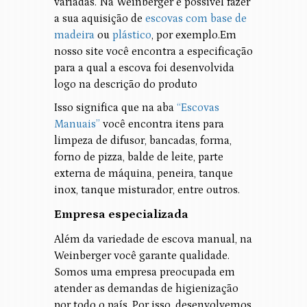
variadas. Na Weinberger é possível fazer
a sua aquisição de
escovas com base de
madeira
ou
plástico
, por exemplo.Em
nosso site você encontra a especificação
para a qual a escova foi desenvolvida
logo na descrição do produto
Isso significa que na aba
“Escovas
Manuais”
você encontra itens para
limpeza de difusor, bancadas, forma,
forno de pizza, balde de leite, parte
externa de máquina, peneira, tanque
inox, tanque misturador, entre outros.
Empresa especializada
Além da variedade de escova manual, na
Weinberger você garante qualidade.
Somos uma empresa preocupada em
atender as demandas de higienização
por todo o país. Por isso, desenvolvemos