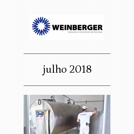
sso website
osco
julho 2018
Assigned