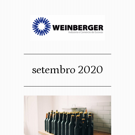
sso website
osco
setembro 2020
Assigned