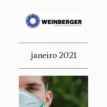
sso website
osco
janeiro 2021
Assigned