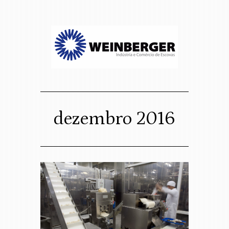
sso website
osco
dezembro 2016
Assigned