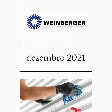
sso website
osco
dezembro 2021
Assigned