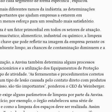
ndo cada segmento de forma específica”, explicou.
mais diferentes ramos da indústria, as determinações
ortantes que ajudam empresas a estarem em
 menos esforço para um resultado mais satisfatório.
a é um fator primordial em todos os setores de atuação.
rmacêutico, alimentício, industrial ou químico, a limpeza
 chave que pode refletir na imagem da empresa perante os
 ambiente limpo, as chances de contaminação diminuem e a
nização, a Anvisa também determina alguns processos
ncionários e a utilização dos Equipamentos de Proteção
tipo de atividade. “As ferramentas e procedimentos corretos
um tipo de lesão causada pelo contato direto com produtos
isso, são tão importantes”, ponderou o CEO da Weinberger.
de exige alguns parâmetros de limpeza por parte da Anvisa.
io, por exemplo, o órgão estabeleceu uma série de
 como a limpeza dos espaços deve ser realizada. Assim