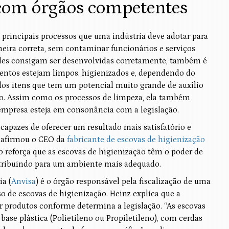
com órgãos competentes
principais processos que uma indústria deve adotar para
neira correta, sem contaminar funcionários e serviços
dades consigam ser desenvolvidas corretamente, também é
entos estejam limpos, higienizados e, dependendo do
 dos itens que tem um potencial muito grande de auxílio
ção. Assim como os processos de limpeza, ela também
 empresa esteja em consonância com a legislação.
apazes de oferecer um resultado mais satisfatório e
, afirmou o CEO da
fabricante de escovas de higienização
io reforça que as escovas de higienização têm o poder de
ontribuindo para um ambiente mais adequado.
ia (
Anvisa
) é o órgão responsável pela fiscalização de uma
uso de escovas de higienização. Heinz explica que a
r produtos conforme determina a legislação. “As escovas
ase plástica (Polietileno ou Propiletileno), com cerdas