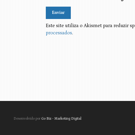
Alternative:
Este site utiliza o Akismet para reduzir 
processados
.
Desenvolvido por
Go Biz - Marketing Digital