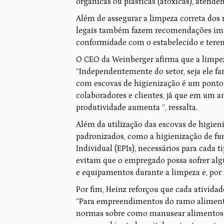
orgânicas ou plásticas (atóxicas), atende
Além de assegurar a limpeza correta dos 
legais também fazem recomendações imp
conformidade com o estabelecido e terem
O CEO da Weinberger afirma que a limpez
“Independentemente do setor, seja ele fa
com escovas de higienização é um ponto
colaboradores e clientes, já que em um
produtividade aumenta “, ressalta.
Além da utilização das escovas de higie
padronizados, como a higienização de fu
Individual (EPIs), necessários para cada 
evitam que o empregado possa sofrer alg
e equipamentos durante a limpeza e, por 
Por fim, Heinz reforçou que cada ativida
“Para empreendimentos do ramo alimentíc
normas sobre como manusear alimentos e