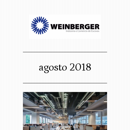
sso website
osco
agosto 2018
Assigned