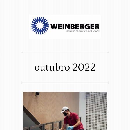
sso website
osco
outubro 2022
Assigned