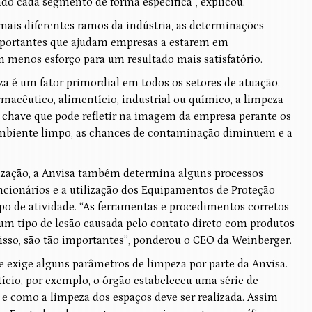
ndo cada segmento de forma específica”, explicou.
mais diferentes ramos da indústria, as determinações
ortantes que ajudam empresas a estarem em
 menos esforço para um resultado mais satisfatório.
a é um fator primordial em todos os setores de atuação.
rmacêutico, alimentício, industrial ou químico, a limpeza
 chave que pode refletir na imagem da empresa perante os
 ambiente limpo, as chances de contaminação diminuem e a
nização, a Anvisa também determina alguns processos
ncionários e a utilização dos Equipamentos de Proteção
tipo de atividade. “As ferramentas e procedimentos corretos
um tipo de lesão causada pelo contato direto com produtos
isso, são tão importantes”, ponderou o CEO da Weinberger.
de exige alguns parâmetros de limpeza por parte da Anvisa.
io, por exemplo, o órgão estabeleceu uma série de
 como a limpeza dos espaços deve ser realizada. Assim