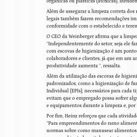
orgânicas ou plásticas (atóxicas), atende
Além de assegurar a limpeza correta dos 
legais também fazem recomendações imp
conformidade com o estabelecido e terem
O CEO da Weinberger afirma que a limpez
“Independentemente do setor, seja ele fa
com escovas de higienização é um ponto
colaboradores e clientes, já que em um
produtividade aumenta “, ressalta.
Além da utilização das escovas de higie
padronizados, como a higienização de fu
Individual (EPIs), necessários para cada 
evitam que o empregado possa sofrer alg
e equipamentos durante a limpeza e, por 
Por fim, Heinz reforçou que cada ativida
“Para empreendimentos do ramo alimentíc
normas sobre como manusear alimentos e