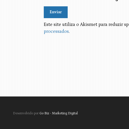
Alternative:
Este site utiliza o Akismet para reduzir 
processados
.
Desenvolvido por
Go Biz - Marketing Digital