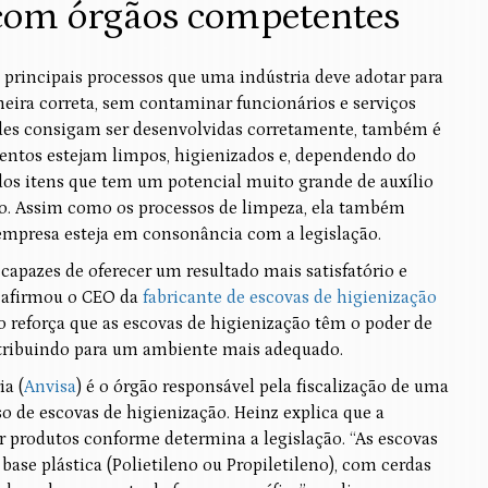
com órgãos competentes
principais processos que uma indústria deve adotar para
neira correta, sem contaminar funcionários e serviços
dades consigam ser desenvolvidas corretamente, também é
entos estejam limpos, higienizados e, dependendo do
 dos itens que tem um potencial muito grande de auxílio
ção. Assim como os processos de limpeza, ela também
 empresa esteja em consonância com a legislação.
apazes de oferecer um resultado mais satisfatório e
, afirmou o CEO da
fabricante de escovas de higienização
io reforça que as escovas de higienização têm o poder de
ontribuindo para um ambiente mais adequado.
ia (
Anvisa
) é o órgão responsável pela fiscalização de uma
uso de escovas de higienização. Heinz explica que a
r produtos conforme determina a legislação. “As escovas
ase plástica (Polietileno ou Propiletileno), com cerdas